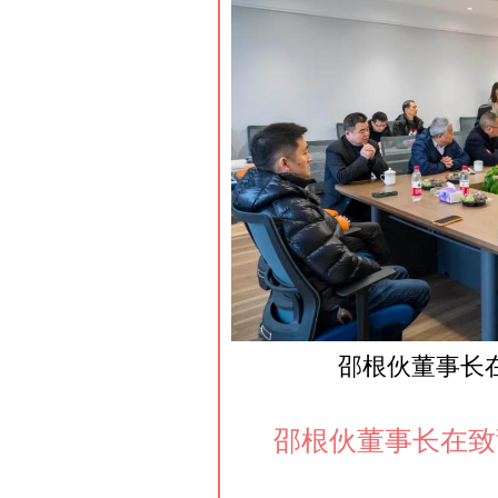
邵根伙董事长
邵根伙董事长在致