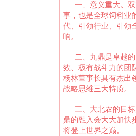
一、意义重大。双
事，也是全球饲料业
代、引领行业、引领
响。
二、九鼎是卓越的
效、极有战斗力的团
杨林董事长具有杰出
战略思维三大特质。
三、大北农的目标是
鼎的融入会大大加快
将登上世界之巅。