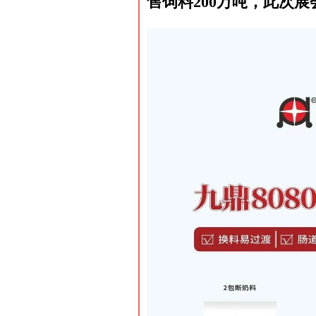
售饲料200万吨，此次