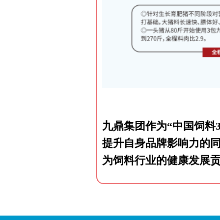
九鼎集团作为“中国饲料
提升自身品牌影响力的
为饲料行业的健康发展