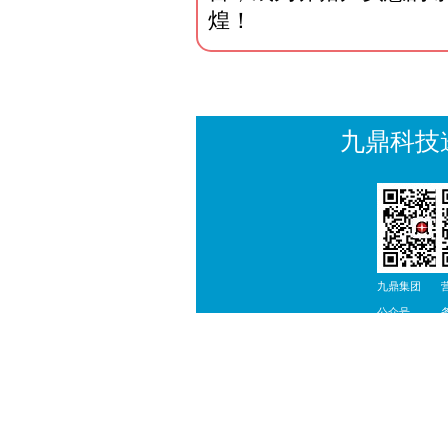
煌！
九鼎科技
九鼎集团
公众号
联系方式: 400-9618-660
公司总部: 湖南省长沙市雨花区万
湘ICP备16011101号
湘公网安备 43