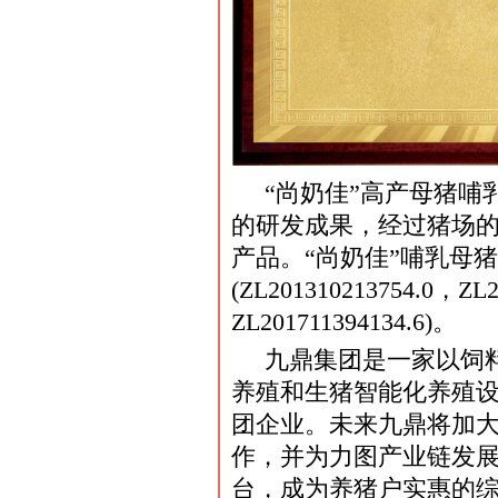
“尚奶佳”高产母猪
的研发成果，经过猪场
产品。“尚奶佳”哺乳母
(ZL201310213754.0，ZL
ZL201711394134.6)。
九鼎集团是一家以饲
养殖和生猪智能化养殖
团企业。未来九鼎将加
作，并为力图产业链发
台，成为养猪户实惠的